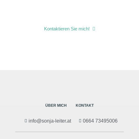
Sie sind noch nicht
sicher, wie ich Ihnen
helfen kann?
Kontaktieren Sie mich!
ÜBER MICH
KONTAKT
info@sonja-leiter.at
0664 73495006